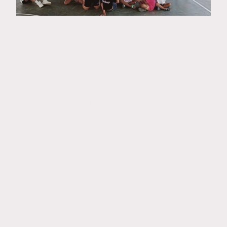
Guio Santana
Contacto: guioarts7@gmail.com
Lanzarote - Islas Canarias