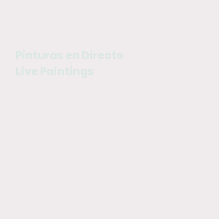
Pinturas en Directo
Live Paintings
He realizado pinturas en directo
La “pintura en directo” se refiere al
acto de crear una obra de arte,
generalmente una pintura, en tiempo
real, frente a los espectadores en vivo,
en diversos contextos. La artista
trabaja en su obra mientras el
público observa el proceso de
creación.