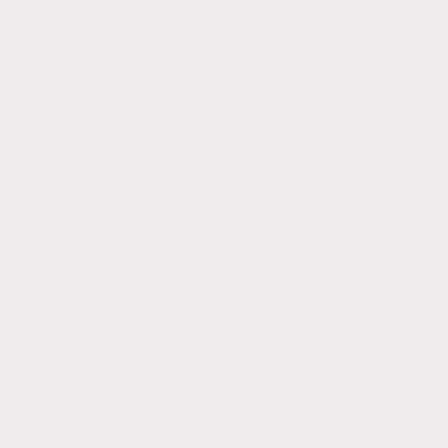
Teguise
- Fiestas Ntra Señora de Candelaria -
Tabayesco - Ayto Haría
- Comercio Arrecife- Ayto Arrecife
- Calle Real - Confecciones Tito
- Sociedad Democracia
(Eventos de Pintura y Talleres por DyM
Producciones, Director Daniel Moisés)
GUIO SANTANA
DIVER
EVENTOS
ARTE