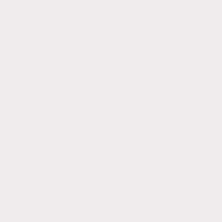
I have created live paintings
‘Live painting’ refers to the act of
creating a work of art – usually a
painting – in real time, in front of a live
audience, in various settings. The artist
works on their piece whilst the
audience watches the creative
process.
- Fiestas del Carmen - Puerto del
Carmen - Ayto Tías
- Artistas en Arrecife - Ayto Arrecife
- Bar Luca - Costa Teguise - Ayto