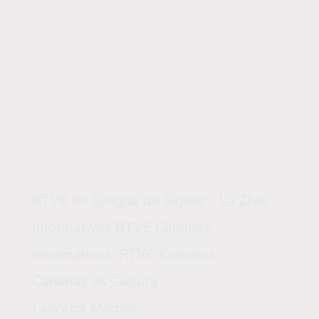
I have given several interviews in which
I have spoken about my art from the
perspective of a deaf person, and also
to raise awareness of the community
to which I belong and the need for
interpreters at events and within the
cultural sector.
- RTVE En Lengua de Signos - La 2tve
- Informativos RTVE Canarias
- Informativos RTVC Canarias
- Canarias es Cultura
- Lancelot Medios