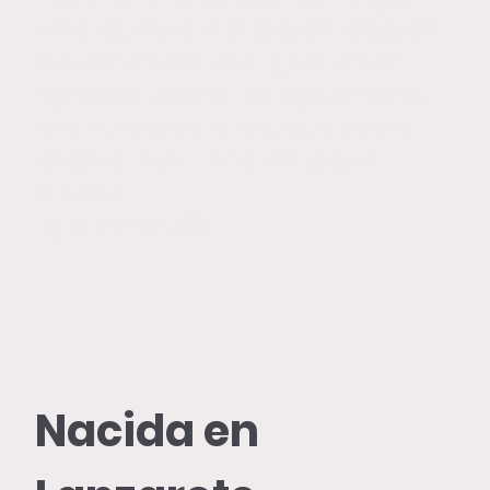
her a big round of applause, because
she is someone who fights for her
rights and those of many others, not
only in the world of art but also on a
personal level. Her name is Guio
Santana.
By Daniel Moisés.
Nacida en