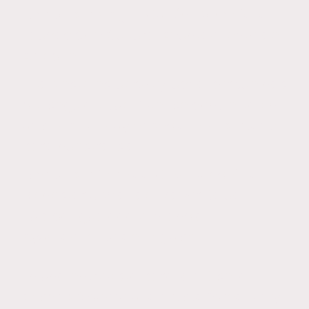
Escrito por Abigail Guillén, Concejal de
Educación y Cultura, Ayuntamiento de
Arrecife.
Todo este esfuerzo y lucha porque has
conseguido que Diver se convierta en
un símbolo muy especial e importante
para nuestra isla,
Escrito por Nereida Glez, Concejala
Bienestar Social, del Mayor Salud
Pública, Igualdad e Infancia,
Ayuntamiento de Teguise
En una entrevista para RTVE, se la
describió como una artista “creativa y