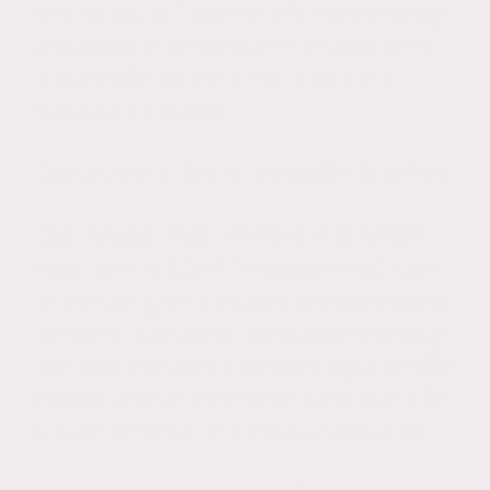
reivindicativa” que refleja los colores y
texturas de Lanzarote mientras llama
la atención sobre la realidad de la
comunidad sorda.
Escrito por la Radio Televisión Española
Esta Artista lleva formando parte de
esta Familia (DyM Producciones) que
le pido un gran aplauso, porque es una
persona que lucha por sus derechos y
por los de muchas personas y también
no solamente en el arte si no también
a nivel personal ella es Guio Santana.