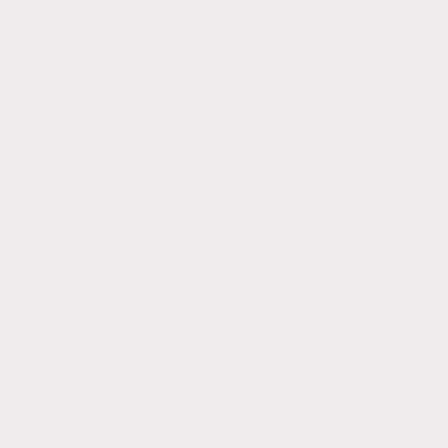
Una artista sorda
Sobre Diver,
la mascota de la Discapacidad.
ES: La responsable de ponerle cara a la
Diversidad con la mascota que ha
diseñado y lleva por nombre Diver.
Todo un ejemplo de resiliencia. "El Ave
Fénix personificado,
Escrito por Carolina, Orientadora del
CEO Playa Blanca
Siempre luchando por una sociedad
más justa y ayudando a los colectivos
también en su lucha,