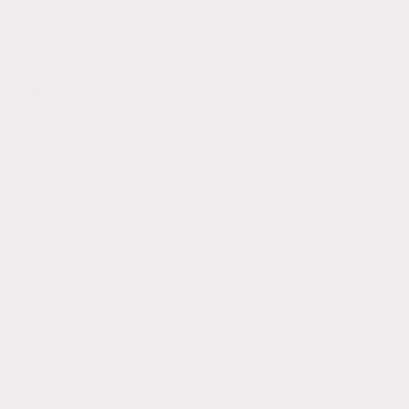
Discurso por Daniel Moisés, Director de
DYM Producciones.
About Diver,
the Disability Mascot.
EN: She is responsible for putting a face
to Diversity with the mascot she has
designed, called Diver. A true example
of resilience. "The Phoenix personified,
By Carolina a Guio".
Always fighting for a fairer society and
helping collectives in their struggle,
By Abigail Guillén.