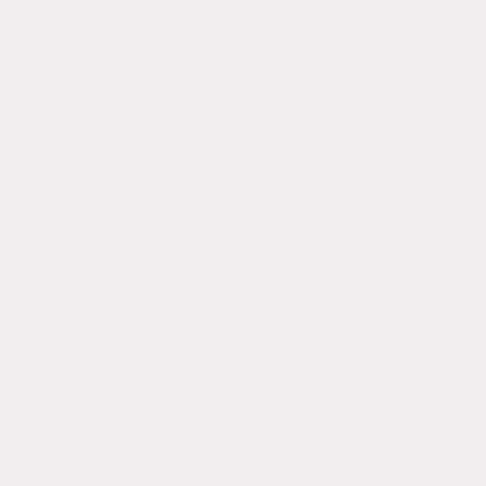
All this effort and struggle because you
have made Diver become a very
special and important symbol for our
island,
By Nereida Glez.
In an interview with RTVE, she was
described as a “creative and socially
conscious” artist who captures the
colours and textures of Lanzarote
whilst drawing attention to the realities
faced by the deaf community.
This artist has been part of this family
(DyM Producciones) for some time
now, and I’d like to ask you all to give